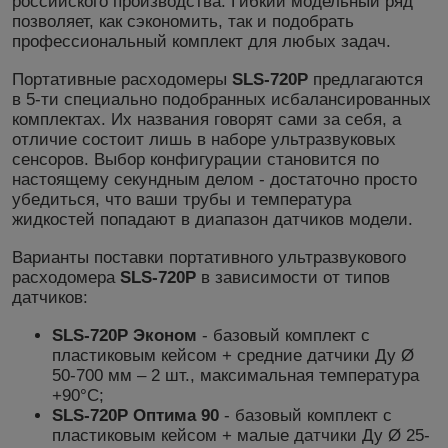
российского производства. Гибкий модельный ряд
позволяет, как сэкономить, так и подобрать
профессиональный комплект для любых задач.
Портативные расходомеры
SLS-720P
предлагаются
в 5-ти специально подобранных исбалансированных
комплектах. Их названия говорят сами за себя, а
отличие состоит лишь в наборе ультразвуковых
сенсоров. Выбор конфигурации становится по
настоящему секундным делом - достаточно просто
убедиться, что ваши трубы и температура
жидкостей попадают в диапазон датчиков модели.
Варианты поставки портативного ультразвукового
расходомера
SLS-720P
в зависимости от типов
датчиков:
SLS-720P Эконом
-
базовый комплект с
пластиковым кейсом +
средние датчики Ду Ø
50-700 мм – 2 шт., максимальная температура
+90°С;
SLS-720P Оптима 90
-
базовый комплект
с
пластиковым кейсом
+
малые
датчики
Ду Ø
25-