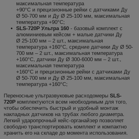
максимальная температура
+90°С
и
прецизионные рейки с датчиками Ду
Ø 50-700 мм и Ду Ø 25-100 мм
, максимальная
температура +90°С;
SLS-720P Ультра 160
-
базовый комплект
с
алюминиевым кейсом
+
малые
датчики
Ду
Ø
25-100 мм – 2 шт., максимальная
температура +160°С,
средние
датчики
Ду Ø
50-
700 мм – 2 шт., максимальная температура
+160°С,
датчики Ду Ø 300-6000 мм – 2 шт.,
максимальная температура
+160°С
и
прецизионные рейки с датчиками Ду
Ø 50-700 мм и Ду Ø 25-100 мм
, максимальная
температура +160°С;
Переносные ультразвуковые расходомеры
SLS-
720P
комплектуются всем необходимым для того,
чтобы обеспечить быстрый и удобный монтаж
накладных датчиков на трубах любого диаметра.
Легкий ударопрочный кейс-органайзер позволяет
свободно транспортировать комплект и компактно
хранить его на складе до момента использования.