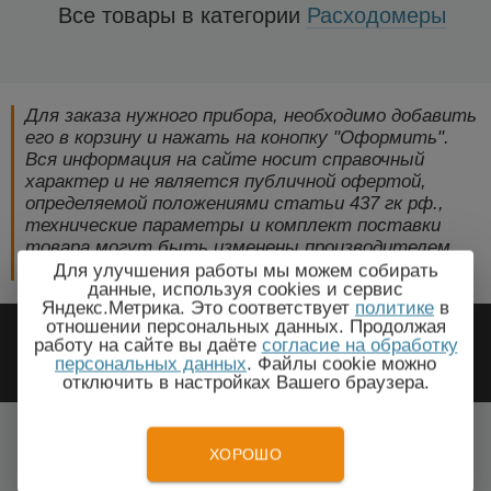
Все товары в категории
Расходомеры
Для заказа нужного прибора, необходимо добавить
его в корзину и нажать на конопку "Оформить".
Вся информация на сайте носит справочный
характер и не является публичной офертой,
определяемой положениями статьи 437 гк рф.,
технические параметры и комплект поставки
товара могут быть изменены производителем
без предварительного уведомления!
Для улучшения работы мы можем собирать
данные, используя cookies и сервис
Яндекс.Метрика. Это соответствует
политике
в
2009-2026 © ЭлектроПрогресс -
отношении персональных данных. Продолжая
работу на сайте вы даёте
согласие на обработку
Электротехническое оборудование
персональных данных
. Файлы cookie можно
отключить в настройках Вашего браузера.
Раздан, Котайкская область
Все города
ХОРОШО
Тел.: +7(499) 648-87-27
E-mail.:
info@electroprogress.ru