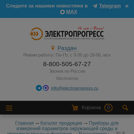
Следите за нашими новостями в
Telegram
и
MAX
Раздан
Режим работы: Пн-Пт, с 9-30 до 18-00, мск
8-800-505-67-27
Звонок по России
бесплатно
info@electroprogress.ru
Корзина
0
Главная
Каталог продукции
Приборы для
измерений параметров окружающей среды и
производственных факторов
Расходомеры
SLS-