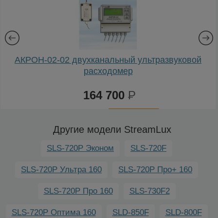
АКРОН-02-02 двухканальный ультразвуковой
расходомер
164 700
Р
К
сравнению
Другие модели StreamLux
SLS-720P Эконом
SLS-720F
SLS-720P Ультра 160
SLS-720P Про+ 160
SLS-720P Про 160
SLS-730F2
SLS-720P Оптима 160
SLD-850F
SLD-800F