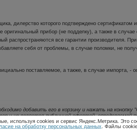
щика, дилерство которого подтверждено сертификатом 
те оригинальный прибор (не подделку), а также в случа
рый распространяются все гарантии производителя. Пр
бавляете себя от проблемы, в случае поломки, не полу
ициально поставляемое, а также, в случае импорта, - 
еобходимо добавить его в корзину и нажать на конопку
ер и не является публичной офертой, определяемой п
е, используя cookies и сервис Яндекс.Метрика. Это со
лект поставки товара могут быть изменены произво
ласие на обработку персональных данных
. Файлы cooki