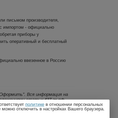
или письмом производителя,
е с импортом - официально
иобретая приборы у
чить оперативный и бесплатный
официально ввезенное в Россию
 "Оформить".
Вся информация на
оложениями статьи 437 гк рф.,
ответствует
политике
в отношении персональных
дителем без предварительного
e можно отключить в настройках Вашего браузера.