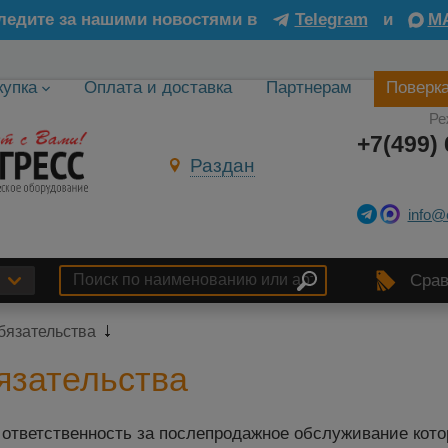
ледите за нашими новостями в
Telegram
и
M
купка
Оплата и доставка
Партнерам
Поверк
Ре
+7(499) 
Раздан
info@
Срав
бязательства
язательства
ответственность за послепродажное обслуживание кот