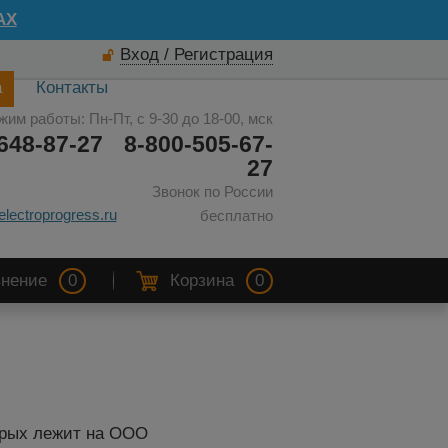
AX
Вход / Регистрация
а
Контакты
жим работы: Пн-Пт, с 9-30 до 18-00, мск
648-87-27
8-800-505-67-
27
Звонок по России
electroprogress.ru
бесплатно
нение
0
Корзина
0
орых лежит на ООО