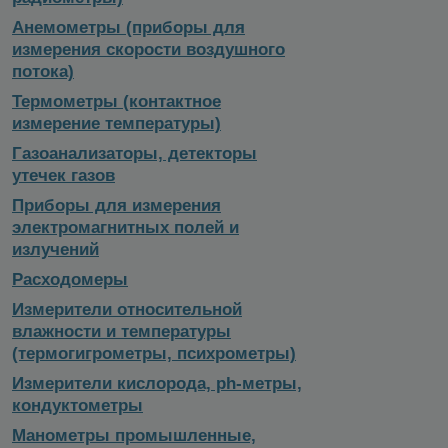
Анемометры (приборы для
измерения скорости воздушного
потока)
Термометры (контактное
измерение температуры)
Газоанализаторы, детекторы
утечек газов
Приборы для измерения
электромагнитных полей и
излучений
Расходомеры
Измерители относительной
влажности и температуры
(термогигрометры, психрометры)
Измерители кислорода, ph-метры,
кондуктометры
Манометры промышленные,