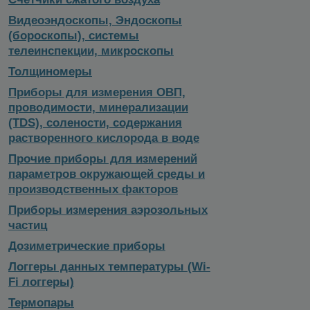
Видеоэндоскопы, Эндоскопы
(бороскопы), системы
телеинспекции, микроскопы
Толщиномеры
Приборы для измерения ОВП,
проводимости, минерализации
(TDS), солености, содержания
растворенного кислорода в воде
Прочие приборы для измерений
параметров окружающей среды и
производственных факторов
Приборы измерения аэрозольных
частиц
Дозиметрические приборы
Логгеры данных температуры (Wi-
Fi логгеры)
Термопары