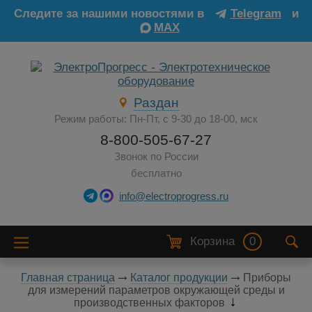
Следите за нашими новостями в
Telegram
и
MAX
Раздан
Режим работы: Пн-Пт, с 9-30 до 18-00, мск
8-800-505-67-27
Звонок по России
бесплатно
info@electroprogress.ru
Корзина
0
Главная страница
Каталог продукции
Приборы
для измерений параметров окружающей среды и
производственных факторов