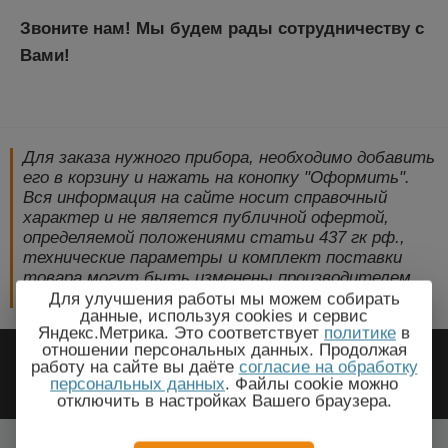
Звоните нам! Мы будем рады сотрудничеству с
Вами!
Для заказа нужного прибора, необходимо добавить
его в корзину и нажать на конопку "Оформить".
Вся информация на сайте носит справочный
характер и не является публичной офертой,
определяемой положениями статьи 437 гк рф.,
технические параметры и комплект поставки
товара могут быть изменены производителем
без предварительного уведомления!
Для улучшения работы мы можем собирать
данные, используя cookies и сервис
Яндекс.Метрика. Это соответствует
политике
в
2009-2026 © ЭлектроПрогресс -
отношении персональных данных. Продолжая
работу на сайте вы даёте
согласие на обработку
Электротехническое оборудование
персональных данных
. Файлы cookie можно
отключить в настройках Вашего браузера.