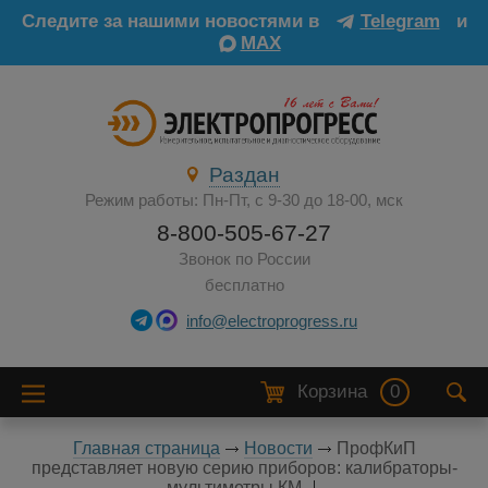
Следите за нашими новостями в
Telegram
и
MAX
Раздан
Режим работы: Пн-Пт, с 9-30 до 18-00, мск
8-800-505-67-27
Звонок по России
бесплатно
info@electroprogress.ru
Корзина
0
Главная страница
Новости
ПрофКиП
представляет новую серию приборов: калибраторы-
мультиметры КМ