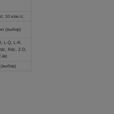
st: 10 изм./с.
скз (выбор)
, L-Q, L-R,
dc, Rdc, Z-D,
Z-θd
l (выбор)