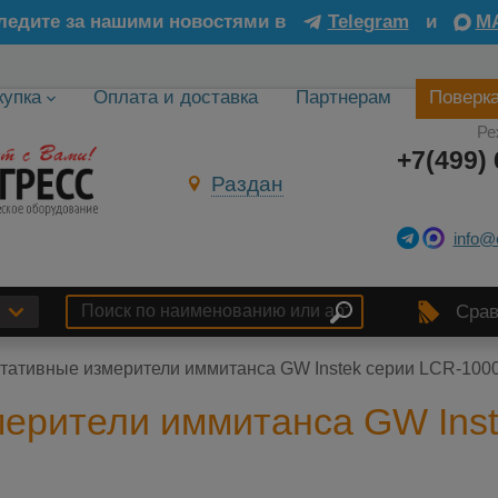
ледите за нашими новостями в
Telegram
и
M
купка
Оплата и доставка
Партнерам
Поверк
Ре
+7(499) 
Раздан
info@
Срав
тативные измерители иммитанса GW Instek серии LCR-100
ерители иммитанса GW Inst