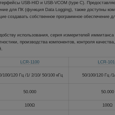
ерфейсы USB-HID и USB-VCOM (type C). Предоставляет
ние для ПК (функция Data Logging), также доступны ко
щие создавать собственное программное обеспечение д
добству использования, серия измерителей иммитанса
ностики, производства компонентов, контроля качества,
й.
LCR-1100
LCR-101
0/100/120 Гц /1/ 2/10/ 50/100 кГц
50/100/120 Гц /1
50.000
50.000
100Ω
100Ω