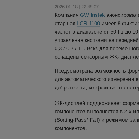
2026-01-18 | 22:49:07
Компания
GW Instek
анонсировал
старшая
LCR-1100
имеет 8 фиксир
частот в диапазоне от 50 Гц до 1
управления кнопками на передней
0,3 / 0,7 / 1,0 Вскз для перемен
оснащены сенсорным ЖК- дисплеем
Предусмотрена возможность форм
для автоматического измерения е
добротности, коэффициента потерь
ЖК-дисплей поддерживает формат о
компонентов выполняется в 2-х 
(Sorting-Pass/ Fail) и режимом 
компонентов.