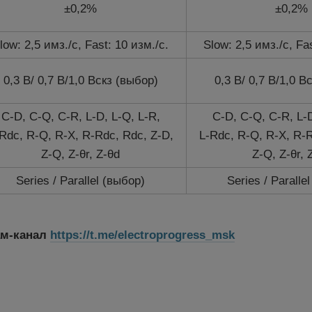
±0,2%
±0,2%
low: 2,5 имз./с, Fast: 10 изм./с.
Slow: 2,5 имз./с, Fa
0,3 В/ 0,7 В/1,0 Вскз (выбор)
0,3 В/ 0,7 В/1,0 В
C-D, C-Q, C-R, L-D, L-Q, L-R,
C-D, C-Q, C-R, L-D
Rdc, R-Q, R-X, R-Rdc, Rdc, Z-D,
L-Rdc, R-Q, R-X, R-R
Z-Q, Z-θr, Z-θd
Z-Q, Z-θr, 
Series / Parallel (выбор)
Series / Paralle
ам-канал
https://t.me/electroprogress_msk