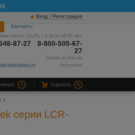
AX
Вход / Регистрация
а
Контакты
жим работы: Пн-Пт, с 9-30 до 18-00, мск
648-87-27
8-800-505-67-
27
Звонок по России
electroprogress.ru
бесплатно
нение
0
Корзина
0
0
ek серии LCR-