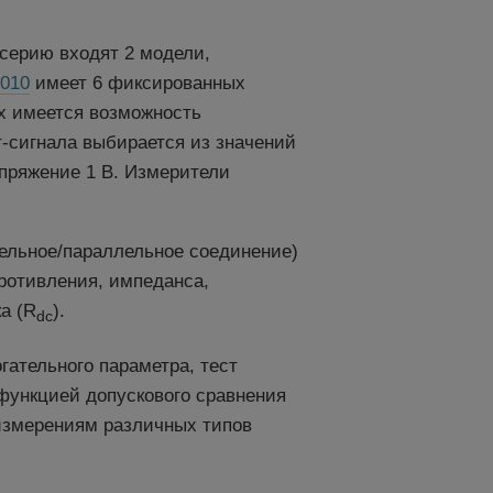
серию входят 2 модели,
010
имеет 6 фиксированных
ах имеется возможность
т-сигнала выбирается из значений
апряжение 1 В. Измерители
ельное/параллельное соединение)
противления, импеданса,
а (R
).
dc
гательного параметра, тест
функцией допускового сравнения
 измерениям различных типов