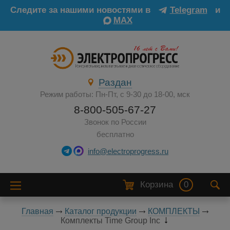
Следите за нашими новостями в
Telegram
и
MAX
Раздан
Режим работы: Пн-Пт, с 9-30 до 18-00, мск
8-800-505-67-27
Звонок по России
бесплатно
info@electroprogress.ru
Корзина
0
Главная
Каталог продукции
КОМПЛЕКТЫ
Комплекты Time Group Inc