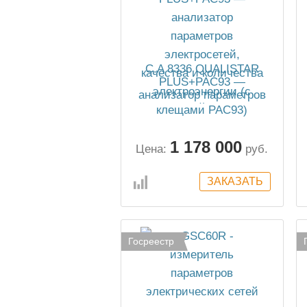
C.A 8336 QUALISTAR
PLUS+PAC93 —
анализатор параметров
электросетей, качества и
количества
электроэнергии (с
1 178 000
клещами PAC93)
Цена:
руб.
Госреестр