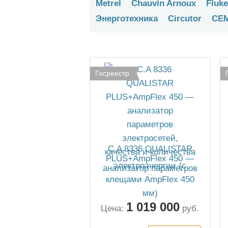
Metrel
Chauvin Arnoux
Fluke
Энерготехника
Circutor
CE
Госреестр
C.A 8336 QUALISTAR
PLUS+AmpFlex 450 —
анализатор параметров
электросетей, качества и
количества
электроэнергии (с
1 019 000
клещами AmpFlex 450
Цена:
руб.
мм)