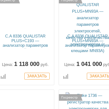
C.A 8336 QUALISTAR
C.A 8336 QUALISTAR
PLUS+C193 —
PLUS+MN93A —
анализатор параметров
анализатор параметро
электросетей, качества и
электросетей, качества
количества
количества
электроэнергии (с
электроэнергии (с
1 118 000
1 041 000
клещами C193)
клещами MN93A)
Цена:
руб.
Цена:
ру
Госреестр