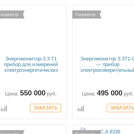
Госреестр
Госреестр
Энергомонитор-3.3 Т1
Энергомонитор 3.3T1-
прибор для измерений
— прибор
электроэнергетических
электроизмерительны
величин и ПКЭ
эталонный
многофункциональны
550 000
495 000
Цена:
руб.
Цена:
руб.
Госреестр
Госреестр