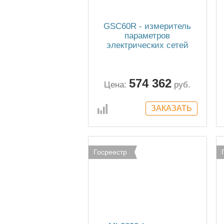
GSC60R - измеритель
параметров
электрических сетей
574 362
Цена:
руб.
Госреестр