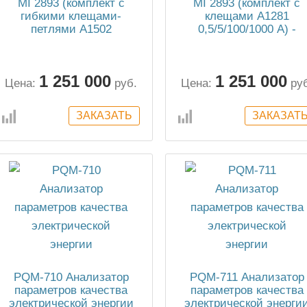
MI 2893 (комплект с
MI 2893 (комплект с
гибкими клещами-
клещами А1281
петлями А1502
0,5/5/100/1000 А) -
30/300/3000 А)
анализатор качества
анализатор качества
электрической энерги
электрической энергии
класса А
1 251 000
1 251 000
класса А
Цена:
руб.
Цена:
ру
PQM-710 Анализатор
PQM-711 Анализатор
параметров качества
параметров качества
электрической энергии
электрической энерги