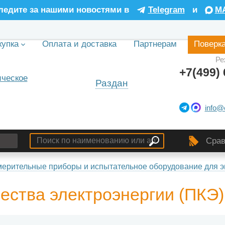
ледите за нашими новостями в
Telegram
и
M
купка
Оплата и доставка
Партнерам
Поверк
Ре
+7(499) 
Раздан
info@
Срав
ерительные приборы и испытательное оборудование для э
ества электроэнергии (ПКЭ)