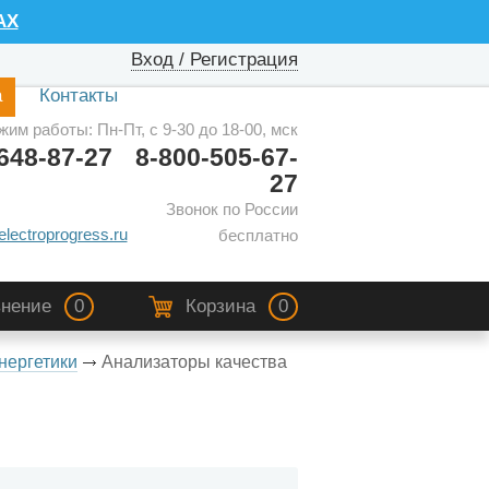
AX
Вход / Регистрация
а
Контакты
жим работы: Пн-Пт, с 9-30 до 18-00, мск
648-87-27
8-800-505-67-
27
Звонок по России
electroprogress.ru
бесплатно
нение
0
Корзина
0
нергетики
Анализаторы качества