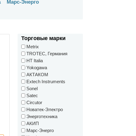
а
Марс-Энерго
Торговые марки
Metrix
TROTEC, Германия
HT Italia
Yokogawa
АКТАКОМ
Extech Instruments
Sonel
Satec
Circutor
Новатек-Электро
Энерготехника
АКИП
Марс-Энерго