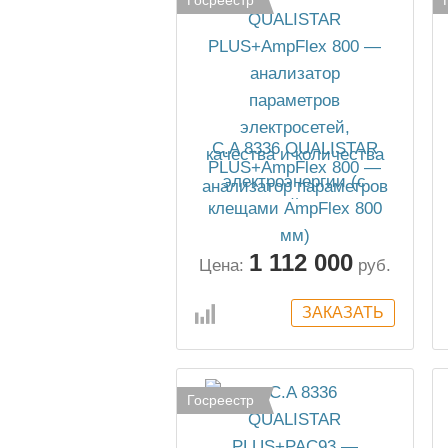
C.A 8336 QUALISTAR
PLUS+AmpFlex 800 —
анализатор параметров
электросетей, качества и
количества
электроэнергии (с
1 112 000
клещами AmpFlex 800
Цена:
руб.
мм)
Госреестр