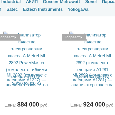
 Industrial
АКИП
Gossen-Metrawatt
Sonel
Парм
M
Satec
Extech Instruments
Yokogawa
Госреестр
Госреестр
MI 2892 (комплект с
MI 2892 (комплект с
клещами А1227) —
клещами А1281) —
анализатор качества
анализатор качества
электроэнергии
электроэнергии
884 000
924 000
Цена:
руб.
Цена:
руб.