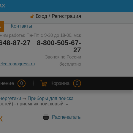
AX
Вход / Регистрация
а
Контакты
жим работы: Пн-Пт, с 9-30 до 18-00, мск
648-87-27
8-800-505-67-
27
Звонок по России
electroprogress.ru
бесплатно
нение
0
Корзина
0
нергетики
Приборы для поиска
стей) - приемник поисковый
к
Распечатать