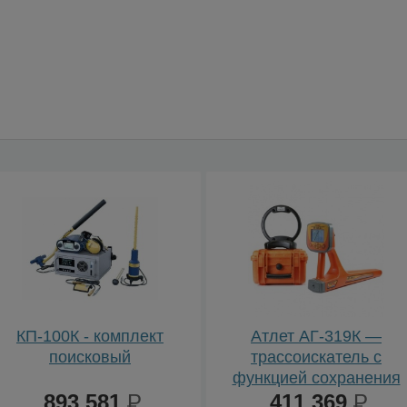
КП-100К - комплект
Атлет АГ-319К —
поисковый
трассоискатель с
функцией сохранения
893 581
Р
координат GPS/Глонас
411 369
Р