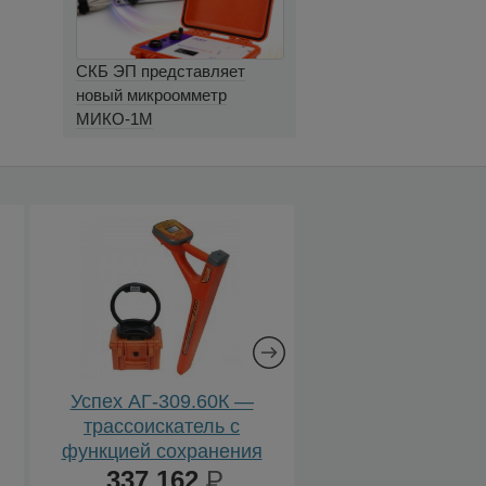
СКБ ЭП представляет
новый микроомметр
МИКО-1М
Успех АГ-309.60К —
Сталкер 80-24 (
трассоискатель с
комплекс трассопо
функцией сохранения
с
координат GPS/Глонасс
337 162
Р
312 076