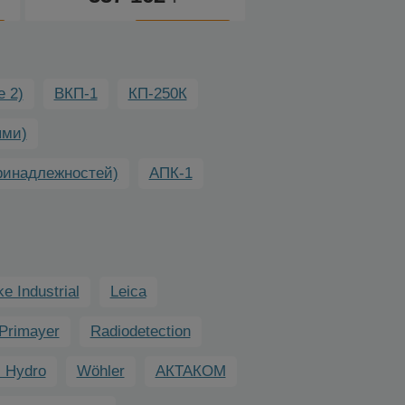
К
К
сравнению
сравнению
 2)
ВКП-1
КП-250К
ями)
ринадлежностей)
АПК-1
ke Industrial
Leica
Primayer
Radiodetection
l Hydro
Wöhler
АКТАКОМ