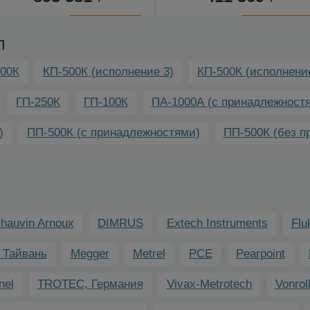
К
К
сравнению
сравнению
П
00К
КП-500К (исполнение 3)
КП-500К (исполнение
ГП-250К
ГП-100К
ПА-1000А (с принадлежност
)
ПП-500К (с принадлежностями)
ПП-500К (без п
hauvin Arnoux
DIMRUS
Extech Instruments
Flu
 Тайвань
Megger
Metrel
PCE
Pearpoint
nel
TROTEC, Германия
Vivax-Metrotech
Vonrol