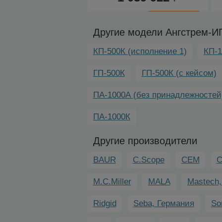
К
сравнению
Другие модели Ангстрем-И
КП-500К (исполнение 1)
КП-1
ГП-500К
ГП-500К (с кейсом)
ПА-1000А (без принадлежностей
ПА-1000К
Другие производители
BAUR
C.Scope
CEM
C
M.C.Miller
MALА
Mastech,
Ridgid
Seba, Германия
So