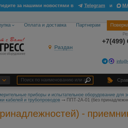
ледите за нашими новостями в
Telegram
и
M
купка
Оплата и доставка
Партнерам
Поверк
Ре
+7(499) 
Раздан
info@
Срав
ерительные приборы и испытательное оборудование для э
ки кабелей и трубопроводов
ППТ-2А-01 (без принадлежно
принадлежностей) - приемни