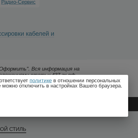
Радио-Сервис
ссировки кабелей и
 "Оформить".
Вся информация на
оложениями статьи 437 гк рф.,
ответствует
политике
в отношении персональных
дителем без предварительного
e можно отключить в настройках Вашего браузера.
ВОЙ СТИЛЬ