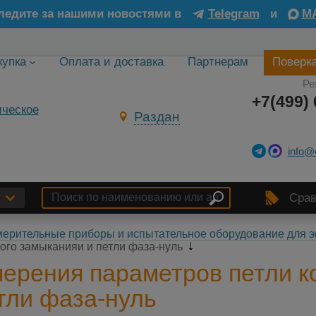
ледите за нашими новостями в
Telegram
и
M
купка
Оплата и доставка
Партнерам
Поверк
Ре
+7(499) 
Раздан
info@
Срав
ерительные приборы и испытательное оборудование для э
ого замыканияи и петли фаза-нуль
ерения параметров петли к
тли фаза-нуль