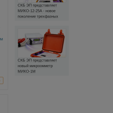
СКБ ЭП представляет
МИКО-12-25А - новое
поколение трехфазных
миллиомметров
ом
в
а
СКБ ЭП представляет
новый микроомметр
МИКО-1М