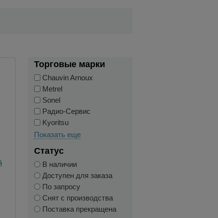
Торговые марки
Chauvin Arnoux
Metrel
Sonel
Радио-Сервис
Kyoritsu
Показать еще
ь
Статус
й
В наличии
Доступен для заказа
По запросу
Снят с производства
Поставка прекращена