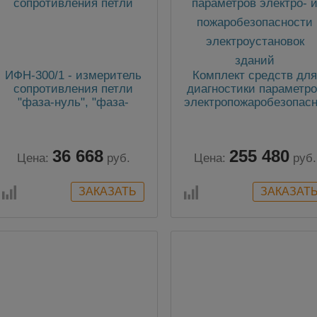
ИФН-300/1 - измеритель
Комплект средств дл
сопротивления петли
диагностики параметр
"фаза-нуль", "фаза-
электропожаробезопас
фаза"
электроустановок здан
36 668
255 480
Цена:
руб.
Цена:
руб.