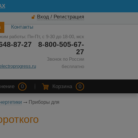
AX
Вход / Регистрация
а
Контакты
жим работы: Пн-Пт, с 9-30 до 18-00, мск
648-87-27
8-800-505-67-
27
Звонок по России
electroprogress.ru
бесплатно
нение
0
Корзина
0
нергетики
Приборы для
ороткого