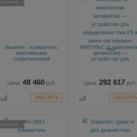
Госреестр
Вымпел - измеритель
ИМПУЛЬС (с комплект
комплексных
автоматов) —
сопротивлений
устройство для
электрических цепей на
определения тока КЗ 
частоте 50 Гц
цепях постоянного ток
48 460
292 617
Цена:
руб.
Цена:
руб.
Госреестр