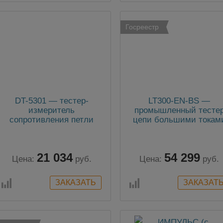
Госреестр
DT-5301 — тестер-
LT300-EN-BS —
измеритель
промышленный тесте
сопротивления петли
цепи большими токам
фаза-нуль и тока
с сетевым щупом САТI
короткого замыкания
300B
21 034
54 299
Цена:
руб.
Цена:
руб.