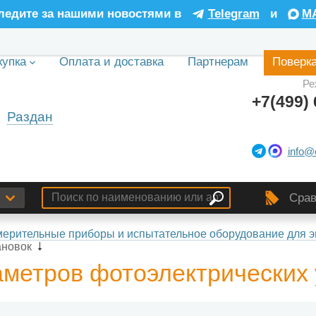
ледите за нашими новостями в
Telegram
и
M
купка
Оплата и доставка
Партнерам
Поверк
Ре
+7(499) 
Раздан
info@
Срав
ерительные приборы и испытательное оборудование для э
ановок
метров фотоэлектрических 