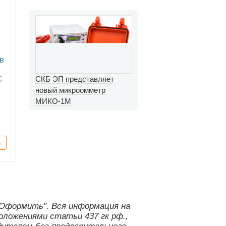
миллиомметров
в
C
СКБ ЭП представляет
новый микроомметр
МИКО-1М
 "Оформить".
Вся информация на
оложениями статьи 437 гк рф.,