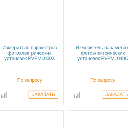
Измеритель параметров
Измеритель параметро
фотоэлектрических
фотоэлектрических
установок PVPM1000X
установок PVPM1040
(до 1000 В и 20A
(до 1000 В и 40A
постоянного тока)
постоянного тока)
По запросу
По запросу