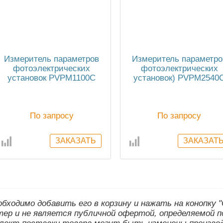
Измеритель параметров
Измеритель параметро
фотоэлектрических
фотоэлектрических
установок PVPM1100C
установок) PVPM2540
(до 1000 В и 100A
(до 250 В и 40A
постоянного тока)
постоянного тока)
По запросу
По запросу
еобходимо добавить его в корзину и нажать на конопку
ер и не является публичной офертой, определяемой п