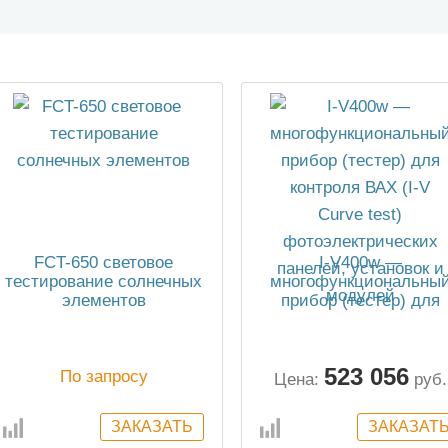
FCT-650 световое
I-V400w —
тестирование солнечных
многофункциональны
элементов
прибор (тестер) для
контроля ВАХ (I-V Curv
test) фотоэлектрическ
панелей, установок и
523 056
По запросу
модулей
Цена:
руб.