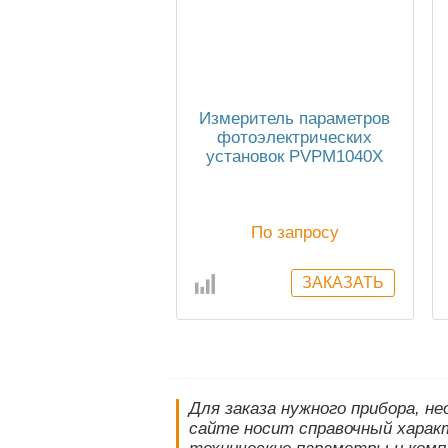
Измеритель параметров
фотоэлектрических
установок PVPM1040X
(до 1000 В и 40A
постоянного тока)
По запросу
Для заказа нужного прибора, н
сайте носит справочный характ