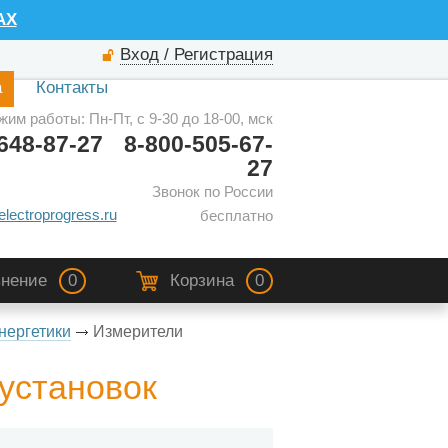
AX
Вход / Регистрация
а
Контакты
жим работы: Пн-Пт, с 9-30 до 18-00, мск
648-87-27
8-800-505-67-
27
Звонок по России
electroprogress.ru
бесплатно
нение
0
Корзина
0
нергетики
Измерители
установок