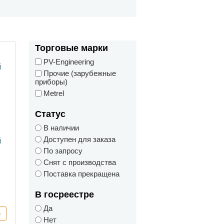
Торговые марки
PV-Engineering
Прочие (зарубежные
приборы)
Metrel
Статус
В наличии
Доступен для заказа
й
По запросу
e
Снят с производства
их
Поставка прекращена
В госреестре
Да
Нет