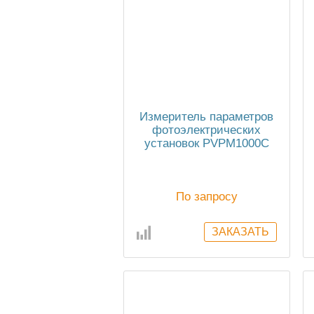
Измеритель параметров
фотоэлектрических
установок PVPM1000C
(до 1000 В и 20A
постоянного тока)
По запросу