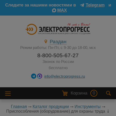
Следите за нашими новостями в
Telegram
и
MAX
Раздан
Режим работы: Пн-Пт, с 9-30 до 18-00, мск
8-800-505-67-27
Звонок по России
бесплатно
info@electroprogress.ru
Корзина
0
Главная
Каталог продукции
Инструменты
Приспособления (оборудование) для охраны труда