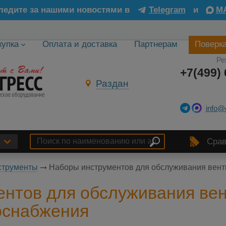
ледите за нашими новостями в
Telegram
и
M
купка
Оплата и доставка
Партнерам
Поверк
Ре
+7(499) 
Раздан
info@
Срав
струменты
Наборы инструментов для обслуживания вент
нтов для обслуживания вен
оснабжения