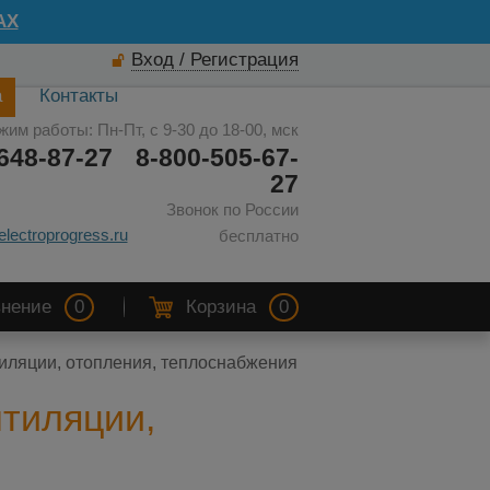
AX
Вход / Регистрация
а
Контакты
жим работы: Пн-Пт, с 9-30 до 18-00, мск
648-87-27
8-800-505-67-
27
Звонок по России
electroprogress.ru
бесплатно
нение
0
Корзина
0
иляции, отопления, теплоснабжения
тиляции,