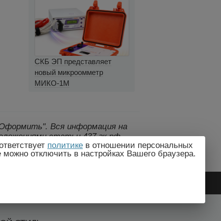
СКБ ЭП представляет
новый микроомметр
МИКО-1М
 "Оформить".
Вся информация на
оложениями статьи 437 гк рф.,
ответствует
политике
в отношении персональных
дителем без предварительного
e можно отключить в настройках Вашего браузера.