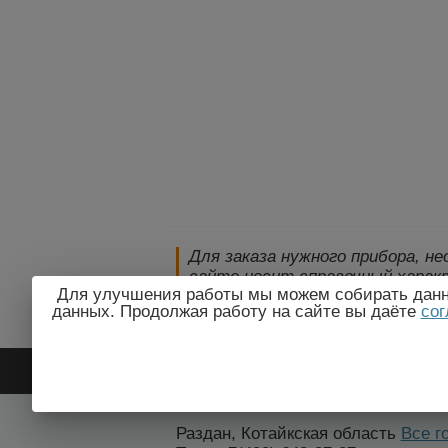
Для заказа нужного прибора, н
сайте носит справочный характ
Для улучшения работы мы можем собирать данны
технические параметры и комп
данных. Продолжая работу на сайте вы даёте
сог
уведомления!
2009-2026 © ЭлектроПрогресс
Раздан, Котайкская область
Все г