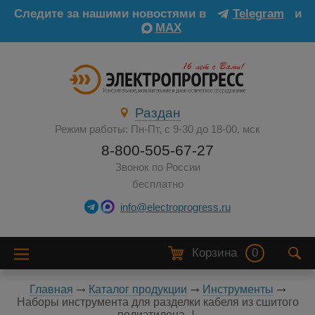
Следите за нашими новостями в
Telegram
и
MAX
Раздан
Режим работы: Пн-Пт, с 9-30 до 18-00, мск
8-800-505-67-27
Звонок по России
бесплатно
info@electroprogress.ru
Корзина
0
Главная
Каталог продукции
Инструменты
Наборы инструмента для разделки кабеля из сшитого
полиэтилена