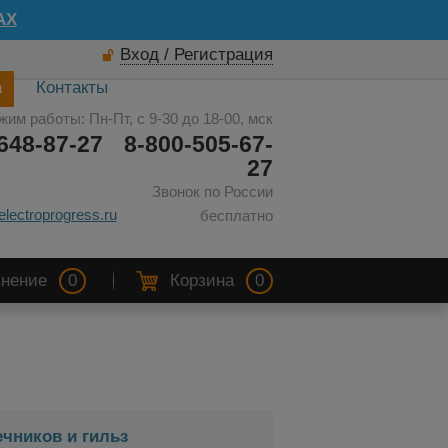
AX
Вход / Регистрация
а
Контакты
жим работы: Пн-Пт, с 9-30 до 18-00, мск
648-87-27
8-800-505-67-
27
Звонок по России
electroprogress.ru
бесплатно
нение
0
Корзина
0
чников и гильз