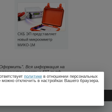
СКБ ЭП представляет
новый микроомметр
МИКО-1М
 "Оформить".
Вся информация на
оложениями статьи 437 гк рф.,
ответствует
политике
в отношении персональных
дителем без предварительного
e можно отключить в настройках Вашего браузера.