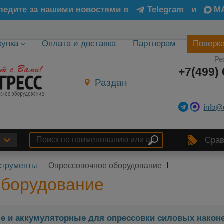
ледите за нашими новостями в
Telegram
и
M
купка
Оплата и доставка
Партнерам
Поверк
Ре
+7(499) 
Раздан
info@
Срав
струменты
Опрессовочное оборудование
оборудование
е и аккумуляторные для опрессовки силовых наконе