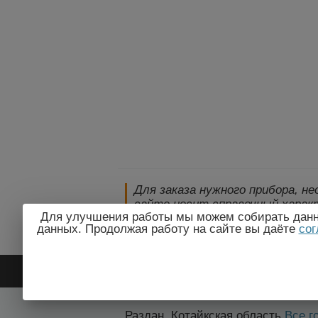
Для заказа нужного прибора, н
сайте носит справочный характ
Для улучшения работы мы можем собирать данны
технические параметры и комп
данных. Продолжая работу на сайте вы даёте
сог
уведомления!
2009-2026 © ЭлектроПрогресс
Раздан, Котайкская область
Все г