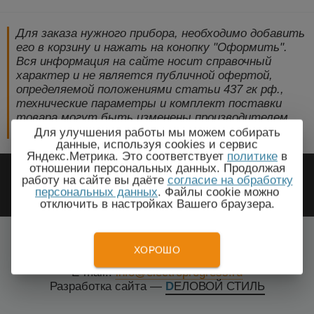
Для заказа нужного прибора, необходимо добавить
его в корзину и нажать на конопку "Оформить".
Вся информация на сайте носит справочный
характер и не является публичной офертой,
определяемой положениями статьи 437 гк рф.,
технические параметры и комплект поставки
товара могут быть изменены производителем
без предварительного уведомления!
Для улучшения работы мы можем собирать
данные, используя cookies и сервис
Яндекс.Метрика. Это соответствует
политике
в
2009-2026 © ЭлектроПрогресс -
отношении персональных данных. Продолжая
работу на сайте вы даёте
согласие на обработку
Электротехническое оборудование
персональных данных
. Файлы cookie можно
отключить в настройках Вашего браузера.
Раздан, Котайкская область
Все города
ХОРОШО
Тел.: +7(499) 648-87-27
E-mail.:
info@electroprogress.ru
Разработка сайта
—
DЕЛОВОЙ СТИЛЬ