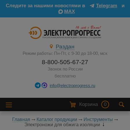
Следите за нашими новостями в
Telegram
и
MAX
Раздан
Режим работы: Пн-Пт, с 9-30 до 18-00, мск
8-800-505-67-27
Звонок по России
бесплатно
info@electroprogress.ru
Корзина
0
Главная
Каталог продукции
Инструменты
Электроножи для обжига изоляции