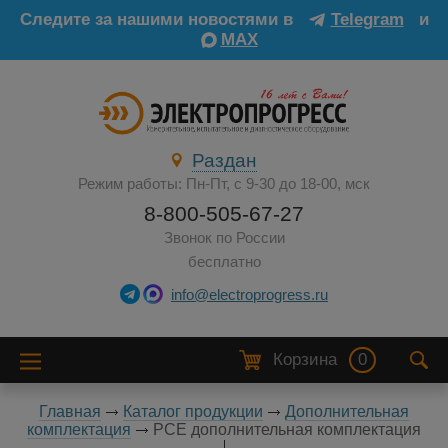
Следите за нашими новостями в
Telegram
и
MAX
Раздан
Режим работы: Пн-Пт, с 9-30 до 18-00, мск
8-800-505-67-27
Звонок по России
бесплатно
info@electroprogress.ru
Корзина
0
Главная
Каталог продукции
Дополнительная
комплектация
PCE дополнительная комплектация