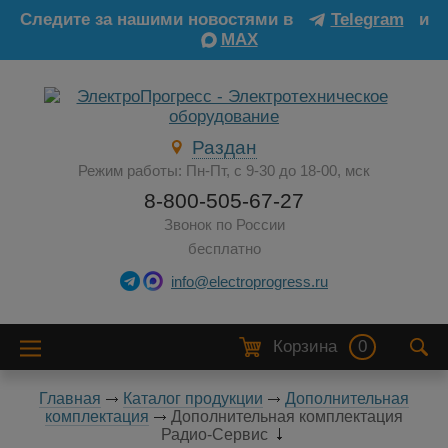
Следите за нашими новостями в
Telegram
и
MAX
Раздан
Режим работы: Пн-Пт, с 9-30 до 18-00, мск
8-800-505-67-27
Звонок по России
бесплатно
info@electroprogress.ru
Корзина
0
Главная
Каталог продукции
Дополнительная
комплектация
Дополнительная комплектация
Радио-Сервис