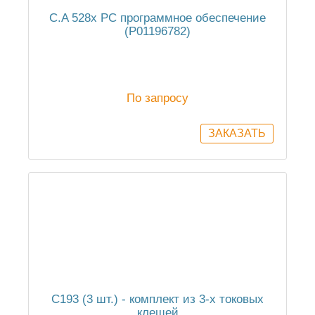
C.A 528x PC программное обеспечение
(P01196782)
По запросу
C193 (3 шт.) - комплект из 3-х токовых
клещей