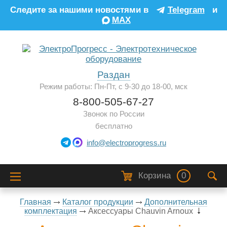
Следите за нашими новостями в
Telegram
и
MAX
Раздан
Режим работы: Пн-Пт, с 9-30 до 18-00, мск
8-800-505-67-27
Звонок по России
бесплатно
info@electroprogress.ru
Корзина
0
Главная
Каталог продукции
Дополнительная
комплектация
Аксессуары Chauvin Arnoux