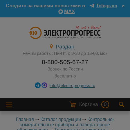
Следите за нашими новостями в
Telegram
и
MAX
Раздан
Режим работы: Пн-Пт, с 9-30 до 18-00, мск
8-800-505-67-27
Звонок по России
бесплатно
info@electroprogress.ru
Корзина
0
Главная
Каталог продукции
Контрольно-
измерительные приборы и лабораторное
оборудование
Термостаты и криостаты