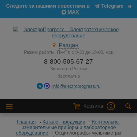
Следите за нашими новостями в
Telegram
и
MAX
Раздан
Режим работы: Пн-Пт, с 9-30 до 18-00, мск
8-800-505-67-27
Звонок по России
бесплатно
info@electroprogress.ru
Корзина
0
Главная
Каталог продукции
Контрольно-
измерительные приборы и лабораторное
оборудование
Осциллографы-мультиметры