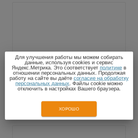
Для улучшения работы мы можем собирать
Fluke 190-502-III/S — осциллограф-
данные, используя cookies и сервис
мультиметр цифровой двухканальный
Яндекс.Метрика. Это соответствует
политике
в
500 МГц с опцией SCC290
отношении персональных данных. Продолжая
работу на сайте вы даёте
согласие на обработку
персональных данных
. Файлы cookie можно
отключить в настройках Вашего браузера.
1 239 769
Цена:
руб.
ХОРОШО