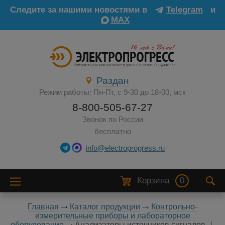
Следите за нашими новостями в
Telegram
и
MAX
Раздан
Режим работы: Пн-Пт, с 9-30 до 18-00, мск
8-800-505-67-27
Звонок по России
бесплатно
info@electroprogress.ru
Корзина
0
Главная
Каталог продукции
Контрольно-
измерительные приборы и лабораторное
оборудование
Анализаторы источников сигналов