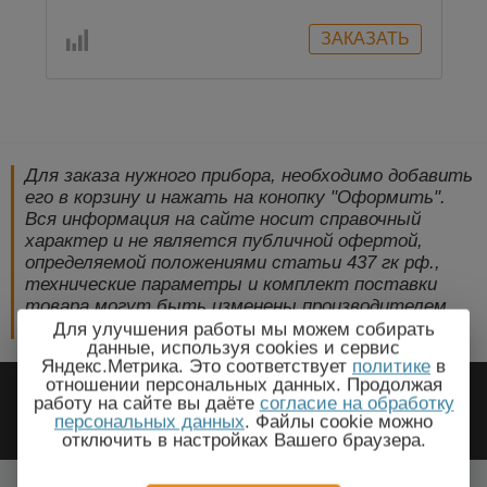
Для заказа нужного прибора, необходимо добавить
его в корзину и нажать на конопку "Оформить".
Вся информация на сайте носит справочный
характер и не является публичной офертой,
определяемой положениями статьи 437 гк рф.,
технические параметры и комплект поставки
товара могут быть изменены производителем
без предварительного уведомления!
Для улучшения работы мы можем собирать
данные, используя cookies и сервис
Яндекс.Метрика. Это соответствует
политике
в
2009-2026 © ЭлектроПрогресс -
отношении персональных данных. Продолжая
работу на сайте вы даёте
согласие на обработку
Электротехническое оборудование
персональных данных
. Файлы cookie можно
отключить в настройках Вашего браузера.