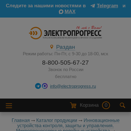
Следите за нашими новостями в
Telegram
и
MAX
Раздан
Режим работы: Пн-Пт, с 9-30 до 18-00, мск
8-800-505-67-27
Звонок по России
бесплатно
info@electroprogress.ru
Корзина
0
Главная
Каталог продукции
Инновационные
устройства контроля, защиты и управления.
Микропроцессорные релейные устройства