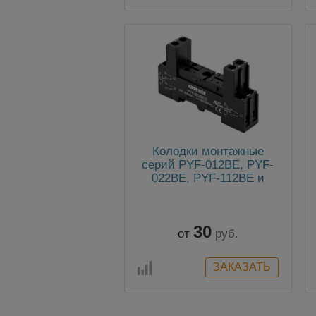
Колодки монтажные
серий PYF-012BE, PYF-
022BE, PYF-112BE и
PYF-122BE (для 1-но и 2-
х контактных
промежуточных реле)
30
от
руб.