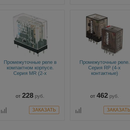
Промежуточные реле в
Промежуточные реле.
компактном корпусе.
Серия RP (4-х
Серия MR (2-х
контактные)
контактные)
228
462
от
руб.
от
руб.