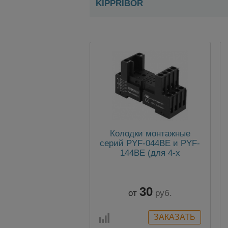
KIPPRIBOR
Колодки монтажные
серий PYF-044BE и PYF-
144BE (для 4-х
контактных
промежуточных реле)
30
от
руб.