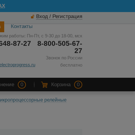
AX
Вход / Регистрация
а
Контакты
жим работы: Пн-Пт, с 9-30 до 18-00, мск
648-87-27
8-800-505-67-
27
Звонок по России
electroprogress.ru
бесплатно
нение
0
Корзина
0
 Микропроцессорные релейные