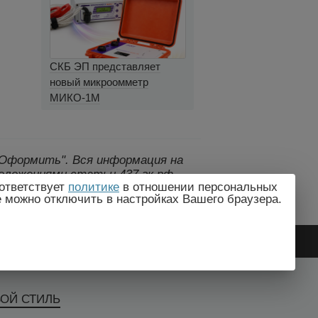
СКБ ЭП представляет
новый микроомметр
МИКО-1М
 "Оформить".
Вся информация на
оложениями статьи 437 гк рф.,
ответствует
политике
в отношении персональных
дителем без предварительного
e можно отключить в настройках Вашего браузера.
ВОЙ СТИЛЬ