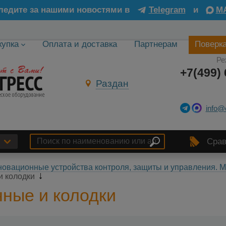
ледите за нашими новостями в
Telegram
и
M
купка
Оплата и доставка
Партнерам
Поверк
Ре
+7(499) 
Раздан
info@
Срав
овационные устройства контроля, защиты и управления.
и колодки
ные и колодки