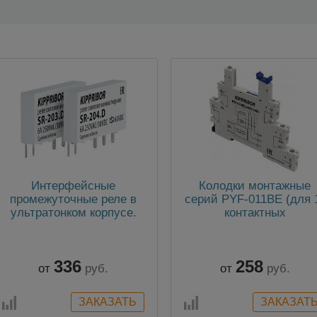
Интерфейсные
Колодки монтажные
промежуточные реле в
серий PYF-011BE (для 
ультратонком корпусе.
контактных
Серия SR (1-
промежуточных реле)
контактные)
336
258
от
руб.
от
руб.