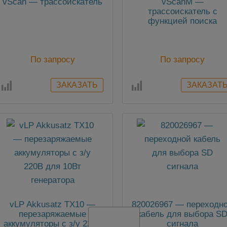
vScan — трассоискатель
vScanM —
трассоискатель с
функцией поиска
металлического
покрытия
По запросу
По запросу
vLP Akkusatz TX10 —
820026967 — переходн
перезаряжаемые
кабель для выбора S
аккумуляторы с з/у 220В
сигнала