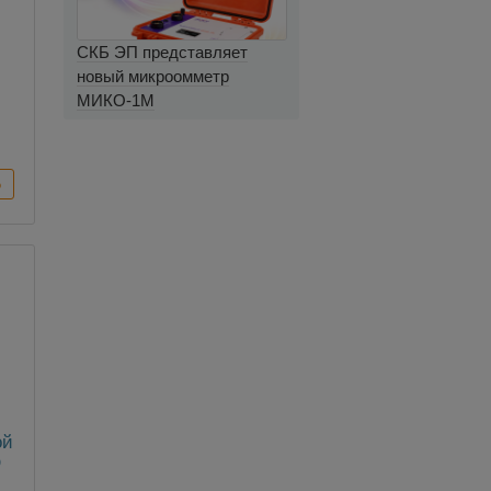
СКБ ЭП представляет
новый микроомметр
МИКО-1М
ой
D