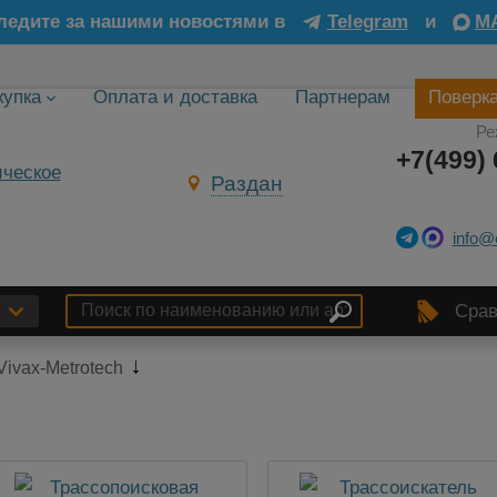
ледите за нашими новостями в
Telegram
и
M
купка
Оплата и доставка
Партнерам
Поверк
Ре
+7(499) 
Раздан
info@
Срав
ivax-Metrotech