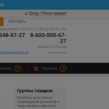
AX
Вход / Регистрация
а
Контакты
жим работы: Пн-Пт, с 9-30 до 18-00, мск
648-87-27
8-800-505-67-
27
Звонок по России
electroprogress.ru
бесплатно
нение
0
Корзина
0
Группы товаров
Приборы для поиска
повреждений (ремонта) и
трассировки кабелей и