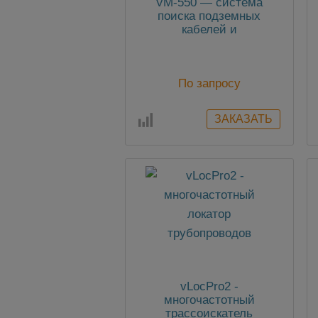
VM-550 — система
поиска подземных
кабелей и
трубопроводов
По запросу
vLocPro2 -
многочастотный
трассоискатель