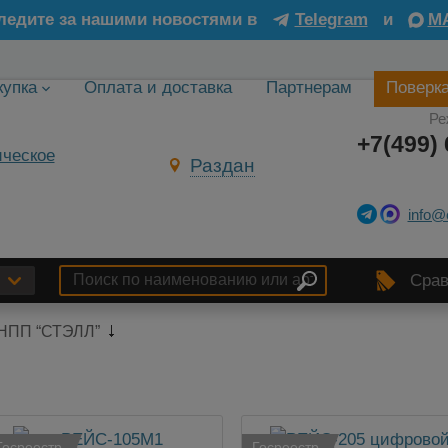
ледите за нашими новостями в
Telegram
и
M
купка
Оплата и доставка
Партнерам
Поверк
Ре
+7(499) 
Раздан
info@
Срав
НПП “СТЭЛЛ”
Госреестр
Госреестр