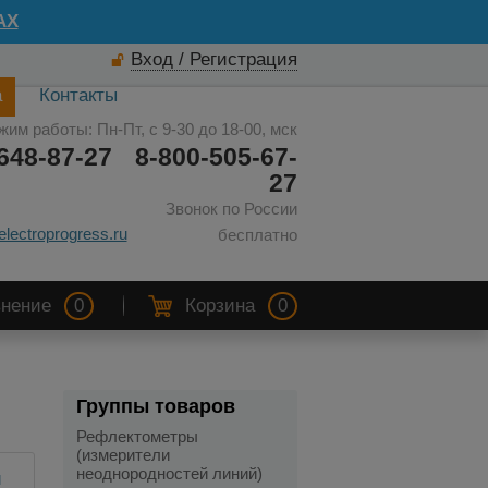
AX
Вход / Регистрация
а
Контакты
жим работы: Пн-Пт, с 9-30 до 18-00, мск
648-87-27
8-800-505-67-
27
Звонок по России
electroprogress.ru
бесплатно
нение
0
Корзина
0
Группы товаров
Рефлектометры
(измерители
неоднородностей линий)