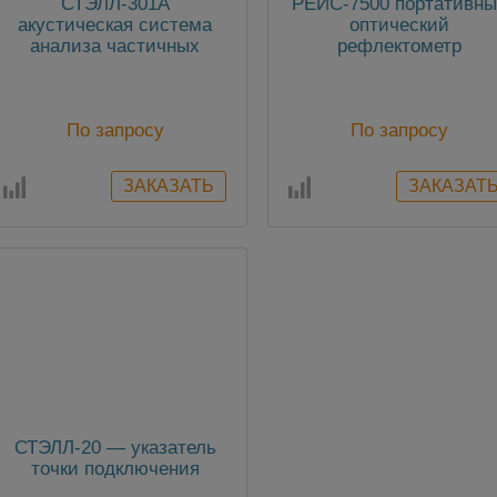
СТЭЛЛ-301А
РЕЙС-7500 портативн
акустическая cистема
оптический
анализа частичных
рефлектометр
разрядов
По запросу
По запросу
СТЭЛЛ-20 — указатель
точки подключения